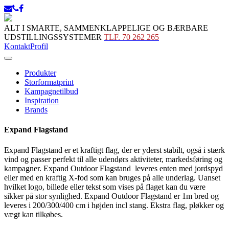
ALT I SMARTE, SAMMENKLAPPELIGE OG BÆRBARE
UDSTILLINGSSYSTEMER
TLF. 70 262 265
Kontakt
Profil
Produkter
Storformatprint
Kampagnetilbud
Inspiration
Brands
Expand Flagstand
Expand Flagstand er et kraftigt flag, der er yderst stabilt, også i stærk
vind og passer perfekt til alle udendørs aktiviteter, markedsføring og
kampagner. Expand Outdoor Flagstand leveres enten med jordspyd
eller med en kraftig X-fod som kan bruges på alle underlag. Uanset
hvilket logo, billede eller tekst som vises på flaget kan du være
sikker på stor synlighed. Expand Outdoor Flagstand er 1m bred og
leveres i 200/300/400 cm i højden incl stang. Ekstra flag, pløkker og
vægt kan tilkøbes.