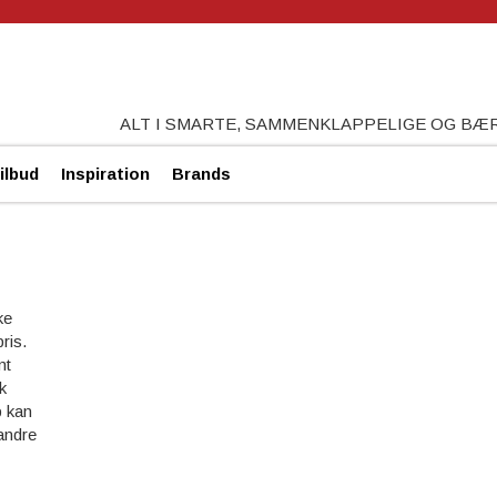
ALT I SMARTE, SAMMENKLAPPELIGE OG B
ilbud
Inspiration
Brands
ke
ris.
mt
k
b kan
 andre