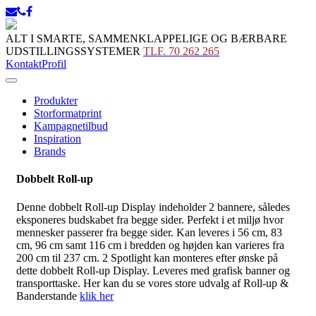
ALT I SMARTE, SAMMENKLAPPELIGE OG BÆRBARE
UDSTILLINGSSYSTEMER
TLF. 70 262 265
Kontakt
Profil
Produkter
Storformatprint
Kampagnetilbud
Inspiration
Brands
Dobbelt Roll-up
Denne dobbelt Roll-up Display indeholder 2 bannere, således
eksponeres budskabet fra begge sider. Perfekt i et miljø hvor
mennesker passerer fra begge sider. Kan leveres i 56 cm, 83
cm, 96 cm samt 116 cm i bredden og højden kan varieres fra
200 cm til 237 cm. 2 Spotlight kan monteres efter ønske på
dette dobbelt Roll-up Display. Leveres med grafisk banner og
transporttaske. Her kan du se vores store udvalg af Roll-up &
Banderstande
klik her