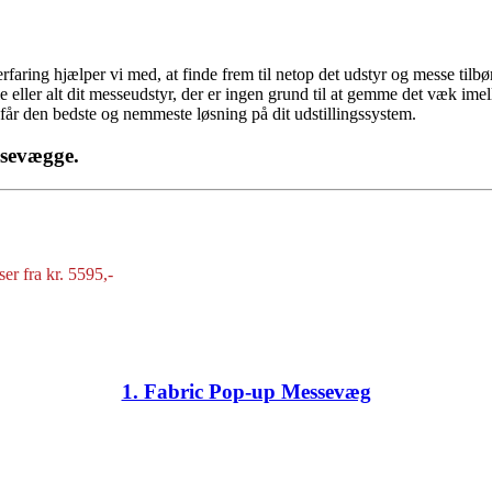
e erfaring hjælper vi med, at finde frem til netop det udstyr og messe t
le eller alt dit messeudstyr, der er ingen grund til at gemme det væk i
 får den bedste og nemmeste løsning på dit udstillingssystem.
ssevægge.
er fra kr. 5595,-
1. Fabric Pop-up Messevæg