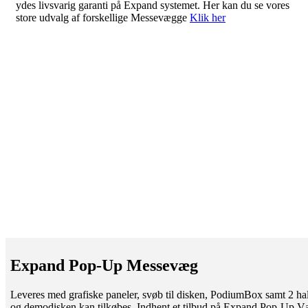
ydes livsvarig garanti på Expand systemet. Her kan du se vores
store udvalg af forskellige Messevægge
Klik her
Expand Pop-Up Messevæg
Leveres med grafiske paneler, svøb til disken, PodiumBox samt 2 h
og demodisken kan tilkøbes. Indhent et tilbud på Expand Pop-Up V